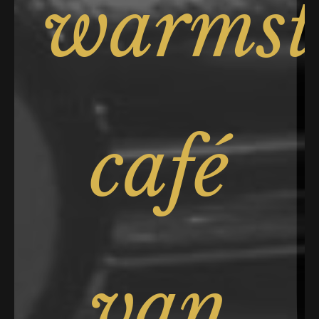
warmst
café
van