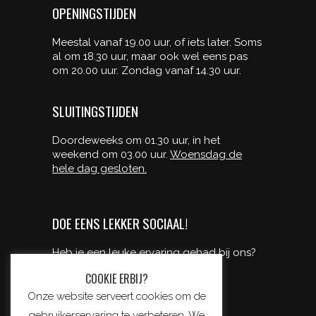
OPENINGSTIJDEN
Meestal vanaf 19.00 uur, of iets later. Soms
al om 18.30 uur, maar ook wel eens pas
om 20.00 uur. Zondag vanaf 14.30 uur.
SLUITINGSTIJDEN
Doordeweeks om 01.30 uur, in het
weekend om 03.00 uur.
Woensdag de
hele dag gesloten.
DOE EENS LEKKER SOCIAAL!
Heb je een leuke ervaring gehad bij ons?
deel ‘m dan met je vrienden!
COOKIE ERBIJ?
Onze website serveert cookies om de
gebruikerservaring te verbeteren. We