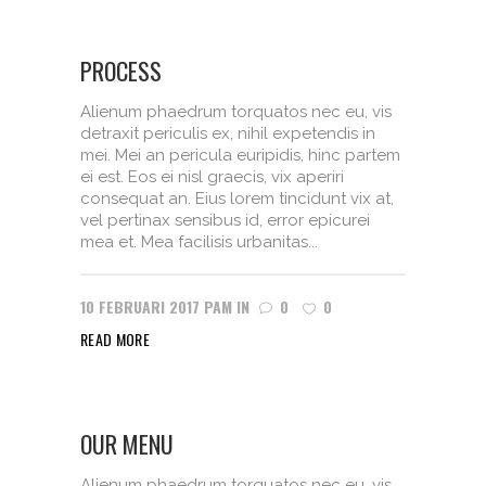
PROCESS
Alienum phaedrum torquatos nec eu, vis
detraxit periculis ex, nihil expetendis in
mei. Mei an pericula euripidis, hinc partem
ei est. Eos ei nisl graecis, vix aperiri
consequat an. Eius lorem tincidunt vix at,
vel pertinax sensibus id, error epicurei
mea et. Mea facilisis urbanitas...
10 FEBRUARI 2017
PAM
IN
0
0
READ MORE
OUR MENU
Alienum phaedrum torquatos nec eu, vis