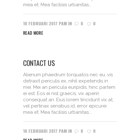
mea et. Mea facilisis urbanitas...
10 FEBRUARI 2017
PAM
IN
0
0
READ MORE
CONTACT US
Alienum phaedrum torquatos nec eu, vis
detraxit periculis ex, nihil expetendis in
mei. Mei an pericula euripidis, hinc partem
ei est. Eos ei nisl graecis, vix aperiri
consequat an. Eius lorem tincidunt vix at,
vel pertinax sensibus id, error epicurei
mea et. Mea facilisis urbanitas...
10 FEBRUARI 2017
PAM
IN
0
0