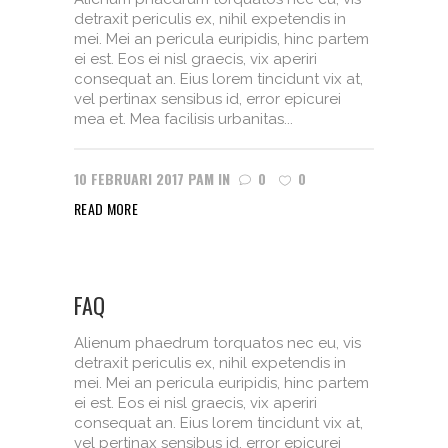
detraxit periculis ex, nihil expetendis in
mei. Mei an pericula euripidis, hinc partem
ei est. Eos ei nisl graecis, vix aperiri
consequat an. Eius lorem tincidunt vix at,
vel pertinax sensibus id, error epicurei
mea et. Mea facilisis urbanitas...
10 FEBRUARI 2017
PAM
IN
0
0
READ MORE
FAQ
Alienum phaedrum torquatos nec eu, vis
detraxit periculis ex, nihil expetendis in
mei. Mei an pericula euripidis, hinc partem
ei est. Eos ei nisl graecis, vix aperiri
consequat an. Eius lorem tincidunt vix at,
vel pertinax sensibus id, error epicurei