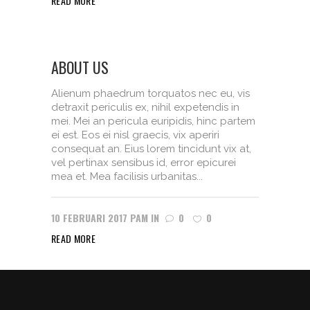
READ MORE
ABOUT US
Alienum phaedrum torquatos nec eu, vis
detraxit periculis ex, nihil expetendis in
mei. Mei an pericula euripidis, hinc partem
ei est. Eos ei nisl graecis, vix aperiri
consequat an. Eius lorem tincidunt vix at,
vel pertinax sensibus id, error epicurei
mea et. Mea facilisis urbanitas...
10 FEBRUARI 2017
PAM
IN
0
0
READ MORE