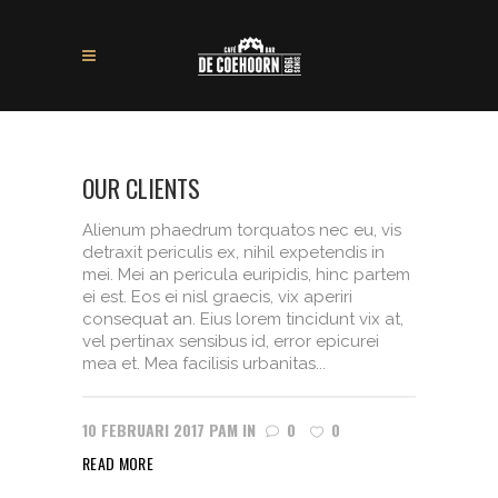
OUR CLIENTS
Alienum phaedrum torquatos nec eu, vis
detraxit periculis ex, nihil expetendis in
mei. Mei an pericula euripidis, hinc partem
ei est. Eos ei nisl graecis, vix aperiri
consequat an. Eius lorem tincidunt vix at,
vel pertinax sensibus id, error epicurei
mea et. Mea facilisis urbanitas...
10 FEBRUARI 2017
PAM
IN
0
0
READ MORE