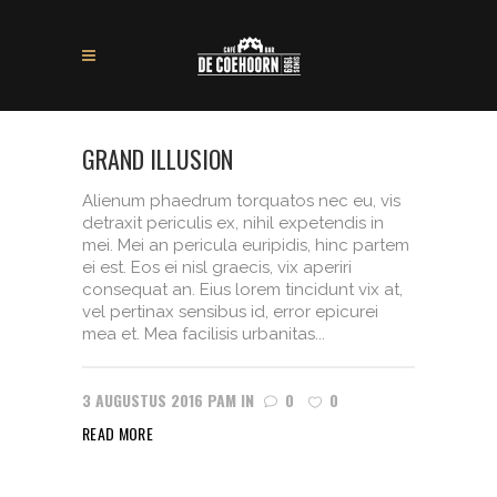
GRAND ILLUSION
Alienum phaedrum torquatos nec eu, vis
detraxit periculis ex, nihil expetendis in
mei. Mei an pericula euripidis, hinc partem
ei est. Eos ei nisl graecis, vix aperiri
consequat an. Eius lorem tincidunt vix at,
vel pertinax sensibus id, error epicurei
mea et. Mea facilisis urbanitas...
3 AUGUSTUS 2016
PAM
IN
0
0
READ MORE