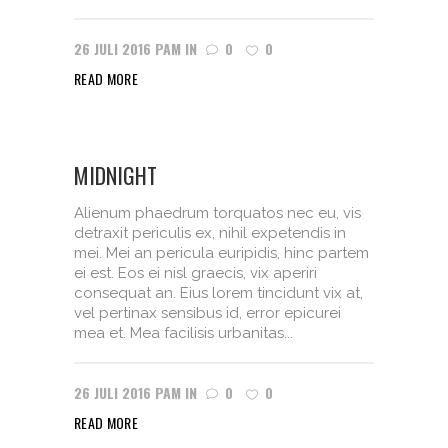
26 JULI 2016
PAM
IN
0
0
READ MORE
MIDNIGHT
Alienum phaedrum torquatos nec eu, vis
detraxit periculis ex, nihil expetendis in
mei. Mei an pericula euripidis, hinc partem
ei est. Eos ei nisl graecis, vix aperiri
consequat an. Eius lorem tincidunt vix at,
vel pertinax sensibus id, error epicurei
mea et. Mea facilisis urbanitas...
26 JULI 2016
PAM
IN
0
0
READ MORE