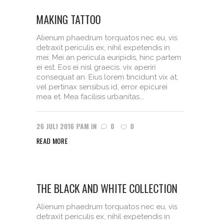
MAKING TATTOO
Alienum phaedrum torquatos nec eu, vis
detraxit periculis ex, nihil expetendis in
mei. Mei an pericula euripidis, hinc partem
ei est. Eos ei nisl graecis, vix aperiri
consequat an. Eius lorem tincidunt vix at,
vel pertinax sensibus id, error epicurei
mea et. Mea facilisis urbanitas...
26 JULI 2016
PAM
IN
0
0
READ MORE
THE BLACK AND WHITE COLLECTION
Alienum phaedrum torquatos nec eu, vis
detraxit periculis ex, nihil expetendis in