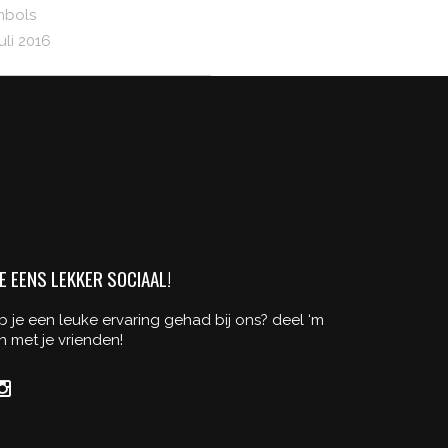
mbols
juli 2016
E EENS LEKKER SOCIAAL!
b je een leuke ervaring gehad bij ons? deel ‘m
n met je vrienden!