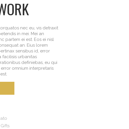
 WORK
rquatos nec eu, vis detraxit
xpetendis in mei. Mei an
nc partem ei est. Eos ei nisl
 consequat an. Eius lorem
pertinax sensibus id, error
facilisis urbanitas
 rationibus definiebas, eu qui
x error omnium interpretaris
est.
vato
 Gifts