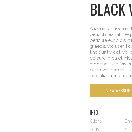
BLACK
Alienum phaedrum to
periculis ex, nihil e
pericula euripidis, hi
graecis, vix aperiri
tincidunt vix at, vel 
epicurei mea et. Mea 
moderatius id. Vis ei
purto zril laoreet. E
pro, alia illum ea vim
VIEW WEBSITE
INFO
En
Client:
Art,
Tags: