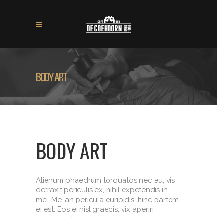
BODY ART
BODY ART
Alienum phaedrum torquatos nec eu, vis
detraxit periculis ex, nihil expetendis in
mei. Mei an pericula euripidis, hinc partem
ei est. Eos ei nisl graecis, vix aperiri