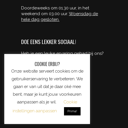
Doordeweeks om 01.30 uur, in het
weekend om 03.00 uur.
Woensdag de
hele dag gesloten.
DOE EENS LEKKER SOCIAAL!
Heb je een leuke ervaring gehad bij ons?
deel ‘m dan met je vrienden!
COOKIE ERBIJ?
Onze website serveert cookies om de
gebruikerservaring te verbeteren. We
gaan er van uit dat je daar oké mee
bent, maar je kunt jouw voorkeuren
aanpassen als je wil.
Cookie
instellingen aanpassen
Prima!