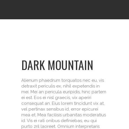
DARK MOUNTAIN
Alienum phaedrum torquatos nec eu, vis
detraxit periculis ex, nihil expetendis in
mei. Mei an pericula euripidis, hinc partem
ei est. Eos ei nisl graecis, vix aperiri
consequat an. Eius lorem tincidunt vix at,
vel pertinax sensibus id, error epicurei
mea et. Mea facilisis urbanitas moderatius
id. Vis ei rati onibus definiebas, eu qui
purto zril laoreet. Omnium interpretaris