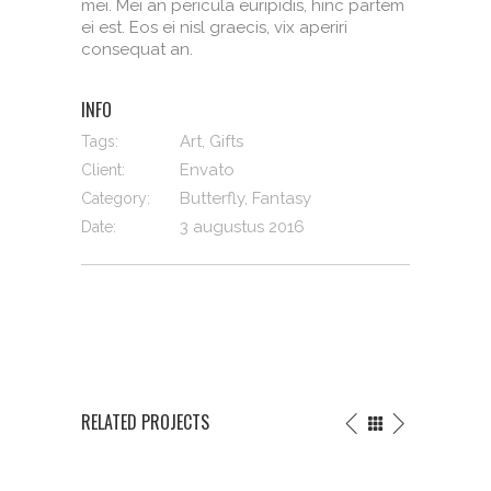
mei. Mei an pericula euripidis, hinc partem
ei est. Eos ei nisl graecis, vix aperiri
consequat an.
INFO
Art, Gifts
Tags:
Envato
Client:
Butterfly, Fantasy
Category:
3 augustus 2016
Date:
RELATED PROJECTS
THE
LIFE