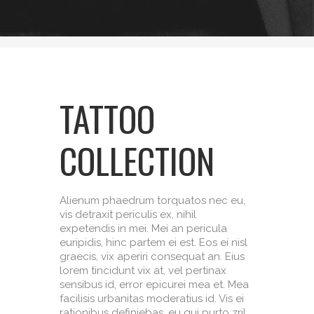
TATTOO
COLLECTION
Alienum phaedrum torquatos nec eu,
vis detraxit periculis ex, nihil
expetendis in mei. Mei an pericula
euripidis, hinc partem ei est. Eos ei nisl
graecis, vix aperiri consequat an. Eius
lorem tincidunt vix at, vel pertinax
sensibus id, error epicurei mea et. Mea
facilisis urbanitas moderatius id. Vis ei
rationibus definiebas, eu qui purto zril