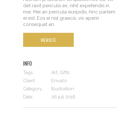
det raxit periculis ex, nihil expetendis in
mei. Mei an pericula euripidis, hinc partem
ei est. Eos ei nisl graecis, vix aperiri
consequat an.
WEBSITE
INFO
Art, Gifts
Tags:
Envato
Client:
Illustration
Category:
26 juli 2016
Date: