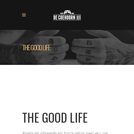
THE GOOD LIFE
THE GOOD LIFE
Alienum phaedrum torquatos nec eu, vis