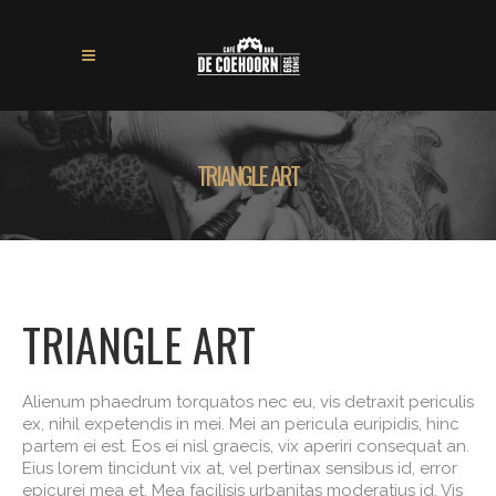
TRIANGLE ART
TRIANGLE ART
Alienum phaedrum torquatos nec eu, vis detraxit periculis
ex, nihil expetendis in mei. Mei an pericula euripidis, hinc
partem ei est. Eos ei nisl graecis, vix aperiri consequat an.
Eius lorem tincidunt vix at, vel pertinax sensibus id, error
epicurei mea et. Mea facilisis urbanitas moderatius id. Vis