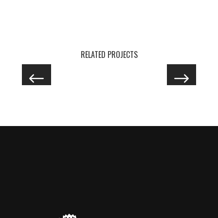
RELATED PROJECTS
THE
REVOLUTION
HANDS
TATTOO
Portraits
Portraits