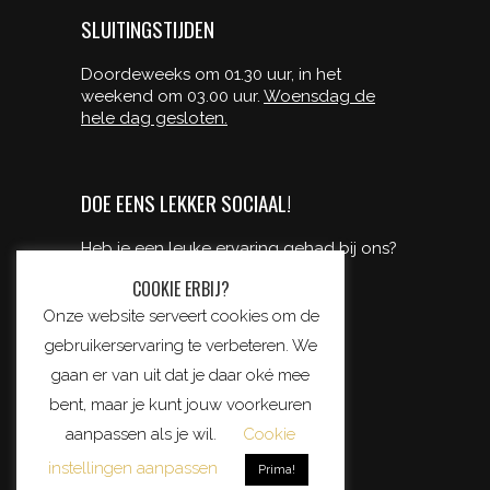
SLUITINGSTIJDEN
Doordeweeks om 01.30 uur, in het
weekend om 03.00 uur.
Woensdag de
hele dag gesloten.
DOE EENS LEKKER SOCIAAL!
Heb je een leuke ervaring gehad bij ons?
deel ‘m dan met je vrienden!
COOKIE ERBIJ?
Onze website serveert cookies om de
gebruikerservaring te verbeteren. We
gaan er van uit dat je daar oké mee
bent, maar je kunt jouw voorkeuren
aanpassen als je wil.
Cookie
instellingen aanpassen
Prima!