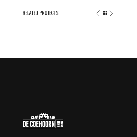
RELATED PROJECTS
BE
TATTOO
FREE
SHOP
Tattoo
Illusion
Events
/
Wings