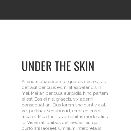
UNDER THE SKIN
Alienum phaedrum torquatos nec eu, vis
detraxit periculis ex, nihil expetendis in
mei. Mei an pericula euripidis, hinc partem
ei est. Eos ei nisl graecis, vix aperiri
consequat an. Eius lorem tincidunt vix at,
vel pertinax sensibus id, error epicurei
mea et. Mea facilisis urbanitas moderatius
id. Vis ei rati onibus definiebas, eu qui
purto zril laoreet. Omnium interpretaris