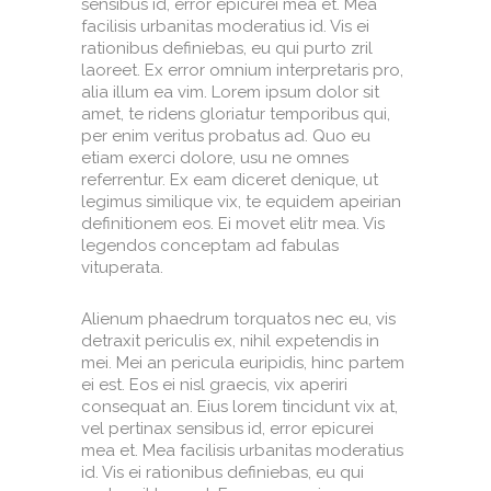
sensibus id, error epicurei mea et. Mea
facilisis urbanitas moderatius id. Vis ei
rationibus definiebas, eu qui purto zril
laoreet. Ex error omnium interpretaris pro,
alia illum ea vim. Lorem ipsum dolor sit
amet, te ridens gloriatur temporibus qui,
per enim veritus probatus ad. Quo eu
etiam exerci dolore, usu ne omnes
referrentur. Ex eam diceret denique, ut
legimus similique vix, te equidem apeirian
definitionem eos. Ei movet elitr mea. Vis
legendos conceptam ad fabulas
vituperata.
Alienum phaedrum torquatos nec eu, vis
detraxit periculis ex, nihil expetendis in
mei. Mei an pericula euripidis, hinc partem
ei est. Eos ei nisl graecis, vix aperiri
consequat an. Eius lorem tincidunt vix at,
vel pertinax sensibus id, error epicurei
mea et. Mea facilisis urbanitas moderatius
id. Vis ei rationibus definiebas, eu qui