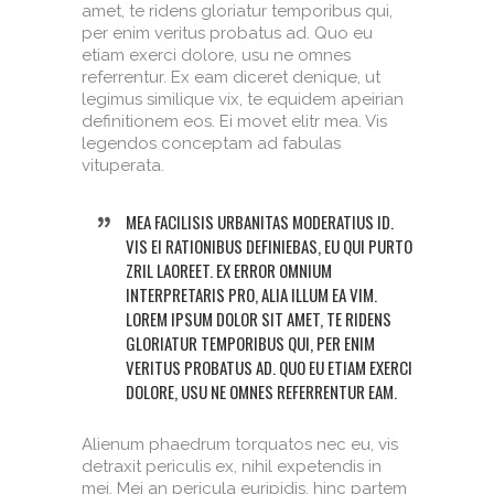
amet, te ridens gloriatur temporibus qui,
per enim veritus probatus ad. Quo eu
etiam exerci dolore, usu ne omnes
referrentur. Ex eam diceret denique, ut
legimus similique vix, te equidem apeirian
definitionem eos. Ei movet elitr mea. Vis
legendos conceptam ad fabulas
vituperata.
MEA FACILISIS URBANITAS MODERATIUS ID.
VIS EI RATIONIBUS DEFINIEBAS, EU QUI PURTO
ZRIL LAOREET. EX ERROR OMNIUM
INTERPRETARIS PRO, ALIA ILLUM EA VIM.
LOREM IPSUM DOLOR SIT AMET, TE RIDENS
GLORIATUR TEMPORIBUS QUI, PER ENIM
VERITUS PROBATUS AD. QUO EU ETIAM EXERCI
DOLORE, USU NE OMNES REFERRENTUR EAM.
Alienum phaedrum torquatos nec eu, vis
detraxit periculis ex, nihil expetendis in
mei. Mei an pericula euripidis, hinc partem