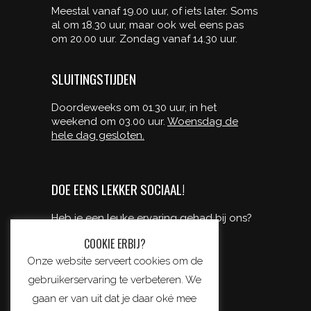
Meestal vanaf 19.00 uur, of iets later. Soms
al om 18.30 uur, maar ook wel eens pas
om 20.00 uur. Zondag vanaf 14.30 uur.
SLUITINGSTIJDEN
Doordeweeks om 01.30 uur, in het
weekend om 03.00 uur.
Woensdag de
hele dag gesloten.
DOE EENS LEKKER SOCIAAL!
Heb je een leuke ervaring gehad bij ons?
deel ‘m dan met je vrienden!
COOKIE ERBIJ?
Onze website serveert cookies om de
gebruikerservaring te verbeteren. We
gaan er van uit dat je daar oké mee