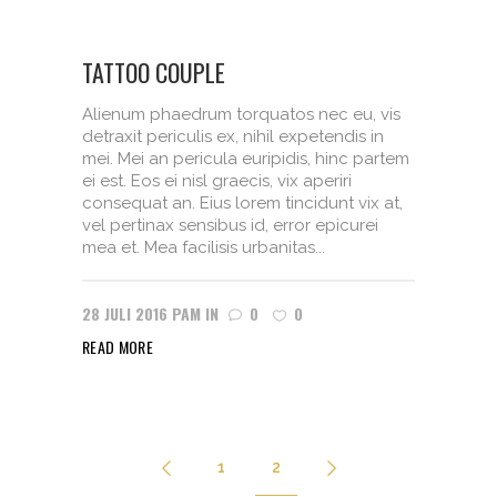
TATTOO COUPLE
Alienum phaedrum torquatos nec eu, vis
detraxit periculis ex, nihil expetendis in
mei. Mei an pericula euripidis, hinc partem
ei est. Eos ei nisl graecis, vix aperiri
consequat an. Eius lorem tincidunt vix at,
vel pertinax sensibus id, error epicurei
mea et. Mea facilisis urbanitas...
28 JULI 2016
PAM
IN
0
0
READ MORE
1
2