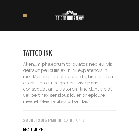
TATTOO INK
Alienum phaedrum torquatos nec eu, vis
detraxit periculis ex, nihil expetendis in
mei. Mei an pericula euripidis, hinc partem
ei est. Eos ei nisl graecis, vix aperiri
consequat an. Eius lorem tincidunt vix at,
vel pertinax sensibus id, error epicurei
mea et. Mea facilisis urbanitas...
28 JULI 2016
PAM
IN
0
0
READ MORE