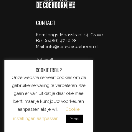
CONTACT
Kom langs: Maasstraat 14, Grave
Bel: (o486) 47 10 28
Mail: info@cafedecoehoorn.nl
Tot snel!
COOKIE ERBIJ?
Privacy & cookiebeleid
Onze website serveert cookies om de
gebruikerservaring te verbeteren. We
gaan er van uit dat je daar oké mee
bent, maar je kunt jouw voorkeuren
aanpassen als je wil.
Cookie
instellingen aanpassen
Prima!