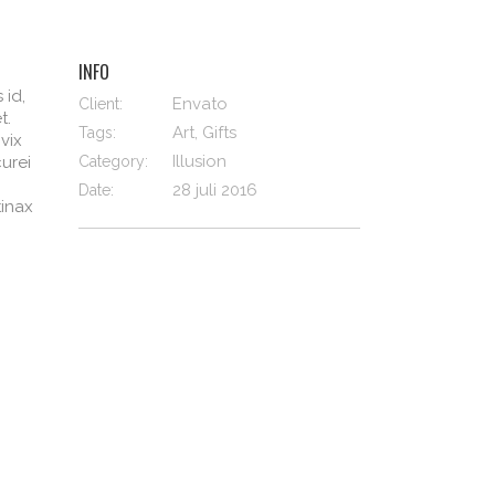
INFO
 id,
Envato
Client:
t.
Art, Gifts
Tags:
vix
Illusion
curei
Category:
28 juli 2016
Date:
tinax