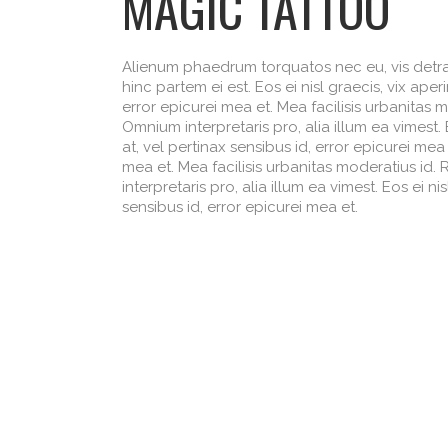
MAGIC TATTOO
Alienum phaedrum torquatos nec eu, vis detraxit
hinc partem ei est. Eos ei nisl graecis, vix aper
error epicurei mea et. Mea facilisis urbanitas mo
Omnium interpretaris pro, alia illum ea vimest. 
at, vel pertinax sensibus id, error epicurei mea 
mea et. Mea facilisis urbanitas moderatius id. 
interpretaris pro, alia illum ea vimest. Eos ei n
sensibus id, error epicurei mea et.