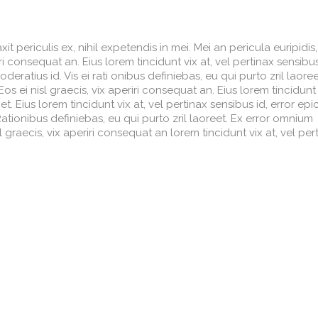
 periculis ex, nihil expetendis in mei. Mei an pericula euripidis,
iri consequat an. Eius lorem tincidunt vix at, vel pertinax sensibus
deratius id. Vis ei rati onibus definiebas, eu qui purto zril laoree
Eos ei nisl graecis, vix aperiri consequat an. Eius lorem tincidunt 
et. Eius lorem tincidunt vix at, vel pertinax sensibus id, error epi
Rationibus definiebas, eu qui purto zril laoreet. Ex error omnium
isl graecis, vix aperiri consequat an lorem tincidunt vix at, vel per