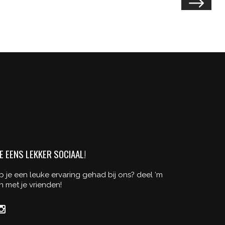
UNDER
THE
SKIN
Illusion
/
Tattoo
Events
E EENS LEKKER SOCIAAL!
b je een leuke ervaring gehad bij ons? deel ‘m
n met je vrienden!