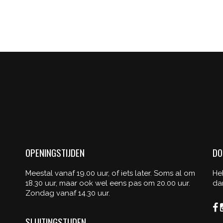
O
TATTOO
GIRL
n
Illusion
/
Tattoo
Events
OPENINGSTIJDEN
DO
Meestal vanaf 19.00 uur, of iets later. Soms al om
He
18.30 uur, maar ook wel eens pas om 20.00 uur.
da
Zondag vanaf 14.30 uur.
SLUITINGSTIJDEN