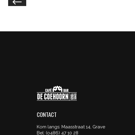
BLACK
TATTO
FRIDAY
SHOP
Illusion
Illusio
/
Wings
CONTACT
Kom langs: Maasstraat 14, Grave
Bel: (o486) 47 10 28