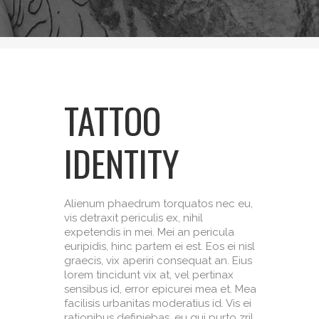
TATTOO
IDENTITY
Alienum phaedrum torquatos nec eu,
vis detraxit periculis ex, nihil
expetendis in mei. Mei an pericula
euripidis, hinc partem ei est. Eos ei nisl
graecis, vix aperiri consequat an. Eius
lorem tincidunt vix at, vel pertinax
sensibus id, error epicurei mea et. Mea
facilisis urbanitas moderatius id. Vis ei
rationibus definiebas, eu qui purto zril