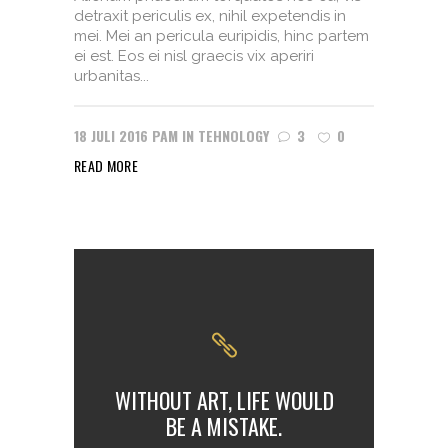
detraxit periculis ex, nihil expetendis in
mei. Mei an pericula euripidis, hinc partem
ei est. Eos ei nisl graecis vix aperiri
urbanitas...
18 JULI 2016
PAM
IN
TEHNOLOGY
3
0
READ MORE
WITHOUT ART, LIFE WOULD
BE A MISTAKE.