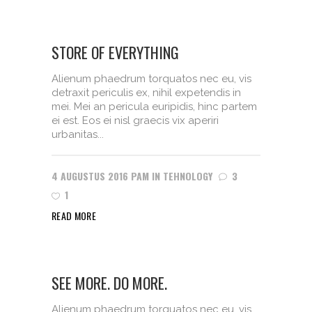
STORE OF EVERYTHING
Alienum phaedrum torquatos nec eu, vis
detraxit periculis ex, nihil expetendis in
mei. Mei an pericula euripidis, hinc partem
ei est. Eos ei nisl graecis vix aperiri
urbanitas...
4 AUGUSTUS 2016
PAM
IN
TEHNOLOGY
3
1
READ MORE
SEE MORE. DO MORE.
Alienum phaedrum torquatos nec eu, vis