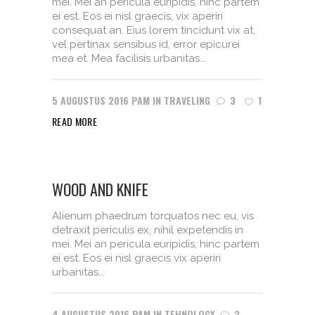
mei. Mei an pericula euripidis, hinc partem
ei est. Eos ei nisl graecis, vix aperiri
consequat an. Eius lorem tincidunt vix at,
vel pertinax sensibus id, error epicurei
mea et. Mea facilisis urbanitas...
5 AUGUSTUS 2016
PAM
IN
TRAVELING
3
1
READ MORE
WOOD AND KNIFE
Alienum phaedrum torquatos nec eu, vis
detraxit periculis ex, nihil expetendis in
mei. Mei an pericula euripidis, hinc partem
ei est. Eos ei nisl graecis vix aperiri
urbanitas...
4 AUGUSTUS 2016
PAM
IN
TEHNOLOGY
3