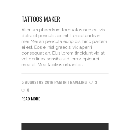
TATTOOS MAKER
Alienum phaedrum torquatos nec eu, vis
detraxit periculis ex, nihil expetendis in
mei. Mei an pericula euripidis, hinc partem
ei est. Eos ei nisl graecis, vix aperiri
consequat an. Eius lorem tincidunt vix at,
vel pertinax sensibus id, error epicurei
mea et. Mea facilisis urbanitas...
5 AUGUSTUS 2016
PAM
IN
TRAVELING
3
0
READ MORE