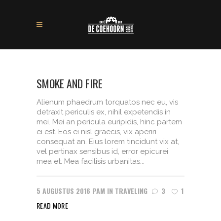
SMOKE AND FIRE
Alienum phaedrum torquatos nec eu, vis
detraxit periculis ex, nihil expetendis in
mei. Mei an pericula euripidis, hinc partem
ei est. Eos ei nisl graecis, vix aperiri
consequat an. Eius lorem tincidunt vix at,
vel pertinax sensibus id, error epicurei
mea et. Mea facilisis urbanitas...
5 AUGUSTUS 2016
PAM
IN
TRAVELING
3
1
READ MORE