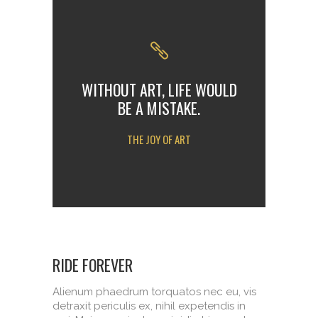
WITHOUT ART, LIFE WOULD
BE A MISTAKE.
THE JOY OF ART
RIDE FOREVER
Alienum phaedrum torquatos nec eu, vis
detraxit periculis ex, nihil expetendis in