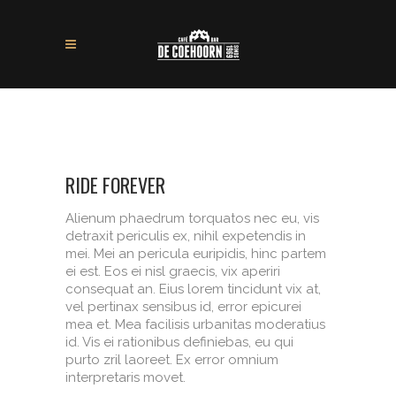
RIDE FOREVER
Alienum phaedrum torquatos nec eu, vis
detraxit periculis ex, nihil expetendis in
mei. Mei an pericula euripidis, hinc partem
ei est. Eos ei nisl graecis, vix aperiri
consequat an. Eius lorem tincidunt vix at,
vel pertinax sensibus id, error epicurei
mea et. Mea facilisis urbanitas moderatius
id. Vis ei rationibus definiebas, eu qui
purto zril laoreet. Ex error omnium
interpretaris movet.