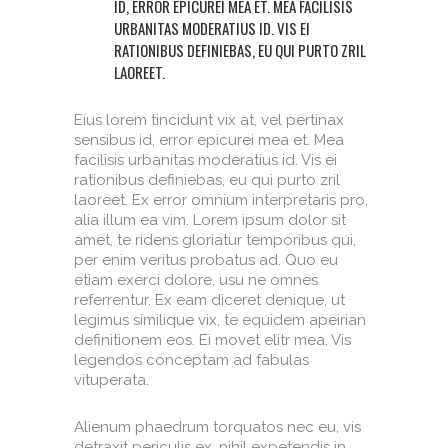
ID, ERROR EPICUREI MEA ET. MEA FACILISIS
URBANITAS MODERATIUS ID. VIS EI
RATIONIBUS DEFINIEBAS, EU QUI PURTO ZRIL
LAOREET.
Eius lorem tincidunt vix at, vel pertinax
sensibus id, error epicurei mea et. Mea
facilisis urbanitas moderatius id. Vis ei
rationibus definiebas, eu qui purto zril
laoreet. Ex error omnium interpretaris pro,
alia illum ea vim. Lorem ipsum dolor sit
amet, te ridens gloriatur temporibus qui,
per enim veritus probatus ad. Quo eu
etiam exerci dolore, usu ne omnes
referrentur. Ex eam diceret denique, ut
legimus similique vix, te equidem apeirian
definitionem eos. Ei movet elitr mea. Vis
legendos conceptam ad fabulas
vituperata.
Alienum phaedrum torquatos nec eu, vis
detraxit periculis ex, nihil expetendis in