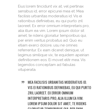
Eius lorem tincidunt vix at, vel pertinax
sensibus id, error epicurei mea et. Mea
facilisis urbanitas moderatius id. Vis ei
rationibus definiebas, eu qui purto zril
laoreet. Ex error omnium interpretaris pro,
alia illum ea vim. Lorem ipsum dolor sit
amet, te ridens gloriatur temporibus qui,
per enim veritus probatus ad. Quo eu
etiam exerci dolore, usu ne omnes
referrentur. Ex eam diceret denique, ut
legimus similique vix, te equidem apeirian
definitionem eos. Ei movet elitr mea. Vis
legendos conceptam ad fabulas
vituperata.
MEA FACILISIS URBANITAS MODERATIUS ID.
VIS EI RATIONIBUS DEFINIEBAS, EU QUI PURTO
ZRIL LAOREET. EX ERROR OMNIUM
INTERPRETARIS PRO, ALIA ILLUM EA VIM.
LOREM IPSUM DOLOR SIT AMET, TE RIDENS
GLORIATUR TEMPORIBUS QUI, PER ENIM