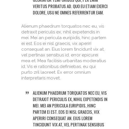
VERITUS PROBATUS AD. QUO EU ETIAM EXERCI
DOLORE, USU NE OMNES REFERRENTUR EAM.
Alienum phaedrum torquatos nec eu, vis
detraxit periculis ex, nihil expetendis in
mei. Mei an pericula euripidis, hinc partem
ei est. Eos ei nisl graecis, vix aperiri
consequat an. Eius lorem tincidunt vix at,
vel pertinax sensibus id, error epicurei
mea et. Mea facilisis urbanitas moderatius
id. Vis ei rationibus definiebas, eu qui
purto zril laoreet. Ex error omnium
interpretaris movet.
ALIENUM PHAEDRUM TORQUATOS NEC EU, VIS
DETRAXIT PERICULIS EX, NIHIL EXPETENDIS IN
MEI. MEI AN PERICULA EURIPIDIS, HINC
PARTEM EI EST. EOS EI NISL GRAECIS, VIX
APERIRI CONSEQUAT AN. EIUS LOREM
TINCIDUNT VIX AT, VEL PERTINAX SENSIBUS