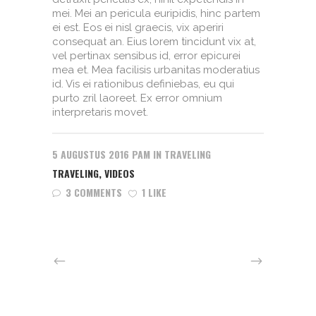
mei. Mei an pericula euripidis, hinc partem
ei est. Eos ei nisl graecis, vix aperiri
consequat an. Eius lorem tincidunt vix at,
vel pertinax sensibus id, error epicurei
mea et. Mea facilisis urbanitas moderatius
id. Vis ei rationibus definiebas, eu qui
purto zril laoreet. Ex error omnium
interpretaris movet.
5 AUGUSTUS 2016
PAM
IN
TRAVELING
TRAVELING
,
VIDEOS
3 COMMENTS
1 LIKE