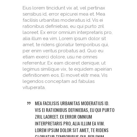
Eius lorem tincidunt vix at, vel pertinax
sensibus id, error epicurei mea et. Mea
facilisis urbanitas moderatius id. Vis ei
rationibus definiebas, eu qui purto zril
laoreet. Ex error omnium interpretaris pro,
alia illum ea vim. Lorem ipsum dolor sit
amet, te ridens gloriatur temporibus qui,
per enim veritus probatus ad. Quo eu
etiam exerci dolore, usu ne omnes
referrentur. Ex eam diceret denique, ut
legimus similique vix, te equidem apeirian
definitionem eos. Ei movet elitr mea. Vis
legendos conceptam ad fabulas
vituperata.
MEA FACILISIS URBANITAS MODERATIUS ID.
VIS EI RATIONIBUS DEFINIEBAS, EU QUI PURTO
ZRIL LAOREET. EX ERROR OMNIUM
INTERPRETARIS PRO, ALIA ILLUM EA VIM.
LOREM IPSUM DOLOR SIT AMET, TE RIDENS
GLORIATUR TEMPORIBUS QUI, PER ENIM