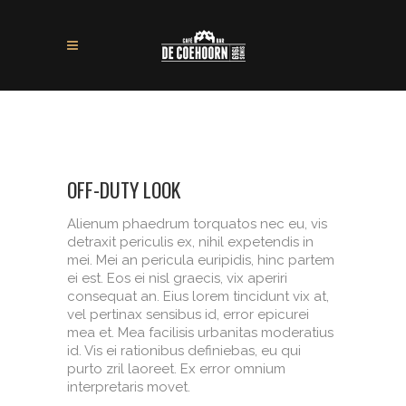
OFF-DUTY LOOK
Alienum phaedrum torquatos nec eu, vis
detraxit periculis ex, nihil expetendis in
mei. Mei an pericula euripidis, hinc partem
ei est. Eos ei nisl graecis, vix aperiri
consequat an. Eius lorem tincidunt vix at,
vel pertinax sensibus id, error epicurei
mea et. Mea facilisis urbanitas moderatius
id. Vis ei rationibus definiebas, eu qui
purto zril laoreet. Ex error omnium
interpretaris movet.