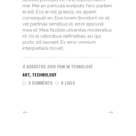
mei. Mei an pericula euripidis, hinc partem
ei est. Eos ei nisl graecis, vix aperiri
consequat an. Eius lorem tincidunt vix at,
vel pertinax sensibus id, error epicurei
mea et. Mea facilisis urbanitas moderatius
id. Vis ei rationibus definiebas, eu qui
purto zril laoreet. Ex error omnium
interpretaris movet.
4 AUGUSTUS 2016
PAM
IN
TEHNOLOGY
ART
,
TECHNOLOGY
3 COMMENTS
0 LIKES