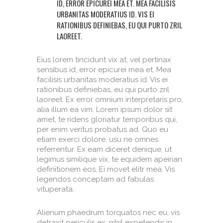
ID, ERROR EPICUREI MEA ET. MEA FACILISIS
URBANITAS MODERATIUS ID. VIS EI
RATIONIBUS DEFINIEBAS, EU QUI PURTO ZRIL
LAOREET.
Eius lorem tincidunt vix at, vel pertinax
sensibus id, error epicurei mea et. Mea
facilisis urbanitas moderatius id. Vis ei
rationibus definiebas, eu qui purto zril
laoreet. Ex error omnium interpretaris pro,
alia illum ea vim. Lorem ipsum dolor sit
amet, te ridens gloriatur temporibus qui,
per enim veritus probatus ad. Quo eu
etiam exerci dolore, usu ne omnes
referrentur. Ex eam diceret denique, ut
legimus similique vix, te equidem apeirian
definitionem eos. Ei movet elitr mea. Vis
legendos conceptam ad fabulas
vituperata.
Alienum phaedrum torquatos nec eu, vis
detraxit periculis ex, nihil expetendis in