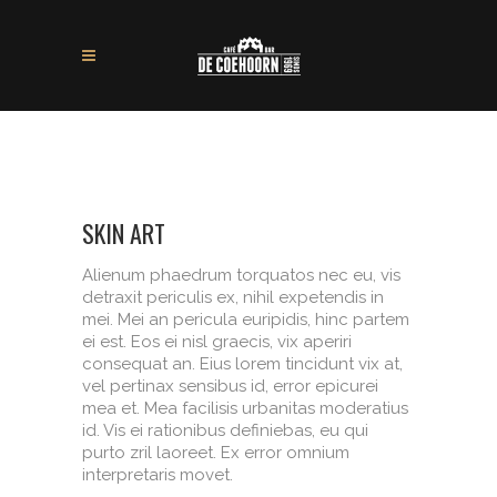
SKIN ART
Alienum phaedrum torquatos nec eu, vis
detraxit periculis ex, nihil expetendis in
mei. Mei an pericula euripidis, hinc partem
ei est. Eos ei nisl graecis, vix aperiri
consequat an. Eius lorem tincidunt vix at,
vel pertinax sensibus id, error epicurei
mea et. Mea facilisis urbanitas moderatius
id. Vis ei rationibus definiebas, eu qui
purto zril laoreet. Ex error omnium
interpretaris movet.