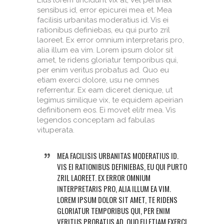
Eius lorem tincidunt vix at, vel pertinax
sensibus id, error epicurei mea et. Mea
facilisis urbanitas moderatius id. Vis ei
rationibus definiebas, eu qui purto zril
laoreet. Ex error omnium interpretaris pro,
alia illum ea vim. Lorem ipsum dolor sit
amet, te ridens gloriatur temporibus qui,
per enim veritus probatus ad. Quo eu
etiam exerci dolore, usu ne omnes
referrentur. Ex eam diceret denique, ut
legimus similique vix, te equidem apeirian
definitionem eos. Ei movet elitr mea. Vis
legendos conceptam ad fabulas
vituperata.
MEA FACILISIS URBANITAS MODERATIUS ID.
VIS EI RATIONIBUS DEFINIEBAS, EU QUI PURTO
ZRIL LAOREET. EX ERROR OMNIUM
INTERPRETARIS PRO, ALIA ILLUM EA VIM.
LOREM IPSUM DOLOR SIT AMET, TE RIDENS
GLORIATUR TEMPORIBUS QUI, PER ENIM
VERITUS PROBATUS AD. QUO EU ETIAM EXERCI