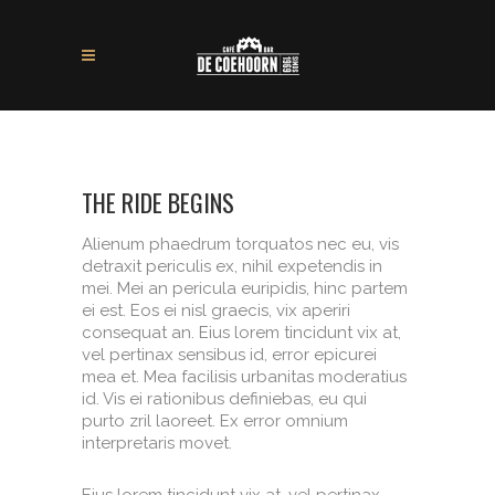
THE RIDE BEGINS
Alienum phaedrum torquatos nec eu, vis
detraxit periculis ex, nihil expetendis in
mei. Mei an pericula euripidis, hinc partem
ei est. Eos ei nisl graecis, vix aperiri
consequat an. Eius lorem tincidunt vix at,
vel pertinax sensibus id, error epicurei
mea et. Mea facilisis urbanitas moderatius
id. Vis ei rationibus definiebas, eu qui
purto zril laoreet. Ex error omnium
interpretaris movet.