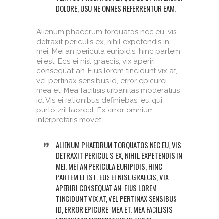
DOLORE, USU NE OMNES REFERRENTUR EAM.
Alienum phaedrum torquatos nec eu, vis
detraxit periculis ex, nihil expetendis in
mei. Mei an pericula euripidis, hinc partem
ei est. Eos ei nisl graecis, vix aperiri
consequat an. Eius lorem tincidunt vix at,
vel pertinax sensibus id, error epicurei
mea et. Mea facilisis urbanitas moderatius
id. Vis ei rationibus definiebas, eu qui
purto zril laoreet. Ex error omnium
interpretaris movet.
ALIENUM PHAEDRUM TORQUATOS NEC EU, VIS
DETRAXIT PERICULIS EX, NIHIL EXPETENDIS IN
MEI. MEI AN PERICULA EURIPIDIS, HINC
PARTEM EI EST. EOS EI NISL GRAECIS, VIX
APERIRI CONSEQUAT AN. EIUS LOREM
TINCIDUNT VIX AT, VEL PERTINAX SENSIBUS
ID, ERROR EPICUREI MEA ET. MEA FACILISIS