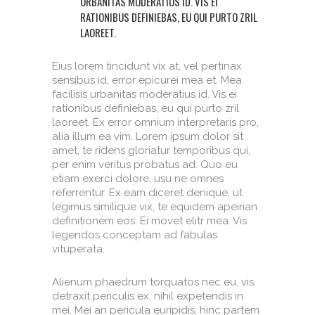
URBANITAS MODERATIUS ID. VIS EI
RATIONIBUS DEFINIEBAS, EU QUI PURTO ZRIL
LAOREET.
Eius lorem tincidunt vix at, vel pertinax
sensibus id, error epicurei mea et. Mea
facilisis urbanitas moderatius id. Vis ei
rationibus definiebas, eu qui purto zril
laoreet. Ex error omnium interpretaris pro,
alia illum ea vim. Lorem ipsum dolor sit
amet, te ridens gloriatur temporibus qui,
per enim veritus probatus ad. Quo eu
etiam exerci dolore, usu ne omnes
referrentur. Ex eam diceret denique, ut
legimus similique vix, te equidem apeirian
definitionem eos. Ei movet elitr mea. Vis
legendos conceptam ad fabulas
vituperata.
Alienum phaedrum torquatos nec eu, vis
detraxit periculis ex, nihil expetendis in
mei. Mei an pericula euripidis, hinc partem