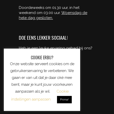
Doordeweeks om 01.30 uur, in het
weekend om 03.00 uur.
Woensdag de
hele dag gesloten.
DOE EENS LEKKER SOCIAAL!
Heb je een leuke ervaring gehad bij ons?
deel ‘m dan met je vrienden!
COOKIE ERBIJ?
Onze website serveert cookies om de
gebruikerservaring te verbeteren. We
gaan er van uit dat je daar oké mee
bent, maar je kunt jouw voorkeuren
aanpassen als je wil.
Cookie
instellingen aanpassen
Prima!