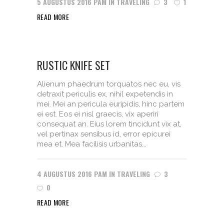
5 AUGUSTUS 2016
PAM
IN
TRAVELING
3
1
READ MORE
RUSTIC KNIFE SET
Alienum phaedrum torquatos nec eu, vis
detraxit periculis ex, nihil expetendis in
mei. Mei an pericula euripidis, hinc partem
ei est. Eos ei nisl graecis, vix aperiri
consequat an. Eius lorem tincidunt vix at,
vel pertinax sensibus id, error epicurei
mea et. Mea facilisis urbanitas...
4 AUGUSTUS 2016
PAM
IN
TRAVELING
3
0
READ MORE