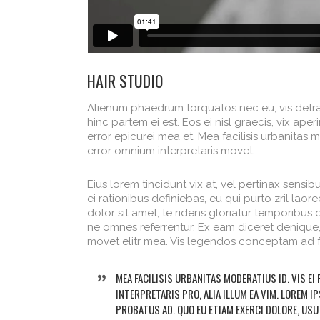
HAIR STUDIO
Alienum phaedrum torquatos nec eu, vis detraxit
hinc partem ei est. Eos ei nisl graecis, vix aper
error epicurei mea et. Mea facilisis urbanitas mo
error omnium interpretaris movet.
Eius lorem tincidunt vix at, vel pertinax sensibu
ei rationibus definiebas, eu qui purto zril laor
dolor sit amet, te ridens gloriatur temporibus
ne omnes referrentur. Ex eam diceret denique, 
movet elitr mea. Vis legendos conceptam ad f
MEA FACILISIS URBANITAS MODERATIUS ID. VIS EI
INTERPRETARIS PRO, ALIA ILLUM EA VIM. LOREM 
PROBATUS AD. QUO EU ETIAM EXERCI DOLORE, US