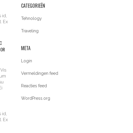
CATEGORIEËN
 id,
Tehnology
t. Ex
Traveling
C
META
ROR
Login
 Vis
Vermeldingen feed
sum
su
Reacties feed
Ei
WordPress.org
 id,
t. Ex