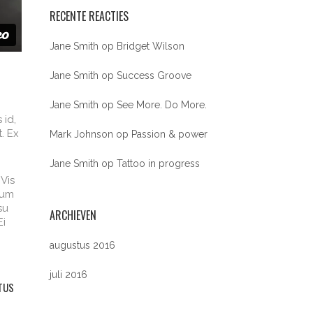
RECENTE REACTIES
Jane Smith
op
Bridget Wilson
Jane Smith
op
Success Groove
Jane Smith
op
See More. Do More.
 id,
t. Ex
Mark Johnson
op
Passion & power
Jane Smith
op
Tattoo in progress
 Vis
sum
su
ARCHIEVEN
Ei
augustus 2016
juli 2016
ITUS