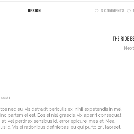
DESIGN
3 COMMENTS
THE RIDE B
Next
 11:21
 nec eu, vis detraxit periculis ex, nihil expetendis in mei.
hinc partem ei est. Eos ei nisl graecis, vix aperiri consequat
x at, vel pertinax sensibus id, error epicurei mea et. Mea
us id. Vis ei rationibus definiebas, eu qui purto zril laoreet.