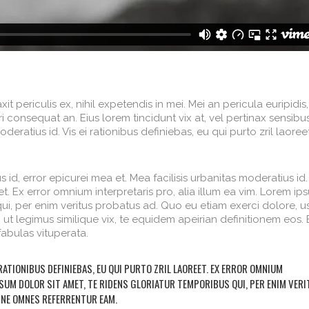
 periculis ex, nihil expetendis in mei. Mei an pericula euripidis,
iri consequat an. Eius lorem tincidunt vix at, vel pertinax sensibus
deratius id. Vis ei rationibus definiebas, eu qui purto zril laoree
s id, error epicurei mea et. Mea facilisis urbanitas moderatius id.
eet. Ex error omnium interpretaris pro, alia illum ea vim. Lorem ip
 qui, per enim veritus probatus ad. Quo eu etiam exerci dolore, u
ut legimus similique vix, te equidem apeirian definitionem eos. 
abulas vituperata.
 RATIONIBUS DEFINIEBAS, EU QUI PURTO ZRIL LAOREET. EX ERROR OMNIUM
IPSUM DOLOR SIT AMET, TE RIDENS GLORIATUR TEMPORIBUS QUI, PER ENIM VER
U NE OMNES REFERRENTUR EAM.