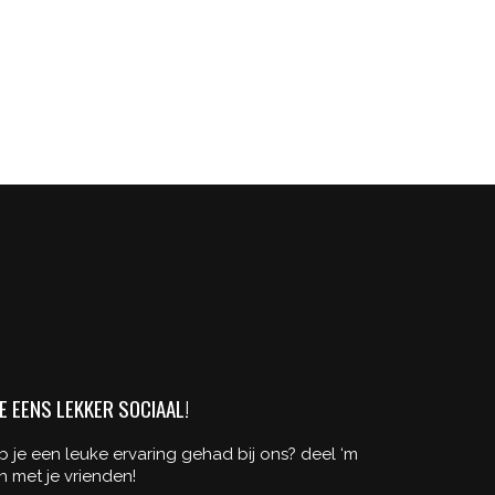
E EENS LEKKER SOCIAAL!
b je een leuke ervaring gehad bij ons? deel ‘m
n met je vrienden!