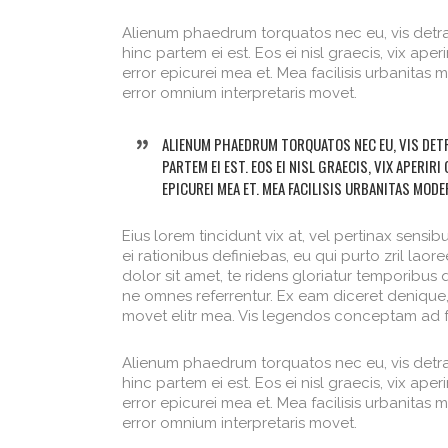
Alienum phaedrum torquatos nec eu, vis detraxit
hinc partem ei est. Eos ei nisl graecis, vix aper
error epicurei mea et. Mea facilisis urbanitas mo
error omnium interpretaris movet.
ALIENUM PHAEDRUM TORQUATOS NEC EU, VIS DETRAX
PARTEM EI EST. EOS EI NISL GRAECIS, VIX APERIR
EPICUREI MEA ET. MEA FACILISIS URBANITAS MODER
Eius lorem tincidunt vix at, vel pertinax sensibu
ei rationibus definiebas, eu qui purto zril laor
dolor sit amet, te ridens gloriatur temporibus
ne omnes referrentur. Ex eam diceret denique, 
movet elitr mea. Vis legendos conceptam ad f
Alienum phaedrum torquatos nec eu, vis detraxit
hinc partem ei est. Eos ei nisl graecis, vix aper
error epicurei mea et. Mea facilisis urbanitas mo
error omnium interpretaris movet.