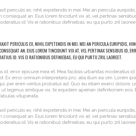
 periculis ex, nihil expetendis in mei. Mei an pericula euripidis,
iri consequat an. Eius lorem tincidunt vix at, vel pertinax sensibus
deratius id. Vis ei rationibus definiebas, eu qui purto zril laoree
IT PERICULIS EX, NIHIL EXPETENDIS IN MEI. MEI AN PERICULA EURIPIDIS, HIN
I CONSEQUAT AN. EIUS LOREM TINCIDUNT VIX AT, VEL PERTINAX SENSIBUS ID, ER
ATIUS ID. VIS EI RATIONIBUS DEFINIEBAS, EU QUI PURTO ZRIL LAOREET.
s id, error epicurei mea et. Mea facilisis urbanitas moderatius id.
eet. Ex error omnium interpretaris pro, alia illum ea vim. Lorem ip
 qui, per enim veritus probatus ad. Quo eu etiam exerci dolore, u
ut legimus similique vix, te equidem apeirian definitionem eos. 
abulas vituperata.
 periculis ex, nihil expetendis in mei. Mei an pericula euripidis,
iri consequat an. Eius lorem tincidunt vix at, vel pertinax sensibus
deratius id. Vis ei rationibus definiebas, eu qui purto zril laoree