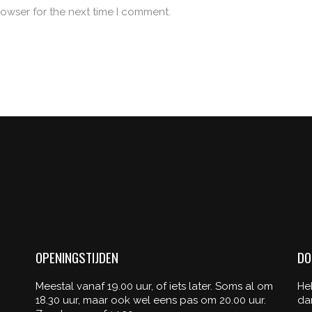
rowser for the next time I comment.
OPENINGSTIJDEN
DO
Meestal vanaf 19.00 uur, of iets later. Soms al om
He
18.30 uur, maar ook wel eens pas om 20.00 uur.
da