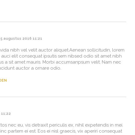
5 augustus 2016 11:21
ida nibh vel velit auctor aliquet.Aenean sollicitudin, lorem
auci elit consequat ipsutis sem nibsed odio sit amet nibh
us a sit amet mauris. Morbi accumsanpsum velit. Nam nec
incidunt auctor a ornare odio.
DEN
 11:22
 nec eu, vis detraxit periculis ex, nihil expetendis in mei.
hinc partem ei est. Eos ei nisl graecis, vix aperiri consequat